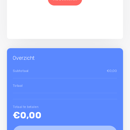
Overzicht
Subtotaal
€0,00
Totaal
Totaal te betalen
€0,00